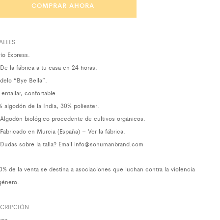
COMPRAR AHORA
ALLES
ío Express.
De la fábrica a tu casa en 24 horas.
elo “Bye Bella”.
entallar, confortable.
 algodón de la India, 30% poliester.
Algodón biológico procedente de cultivos orgánicos.
Fabricado en Murcia (España) –
Ver la fábrica.
Dudas sobre la talla?
Email info@sohumanbrand.com
40% de la venta se destina a asociaciones que luchan contra la violencia
género.
SCRIPCIÓN
sex