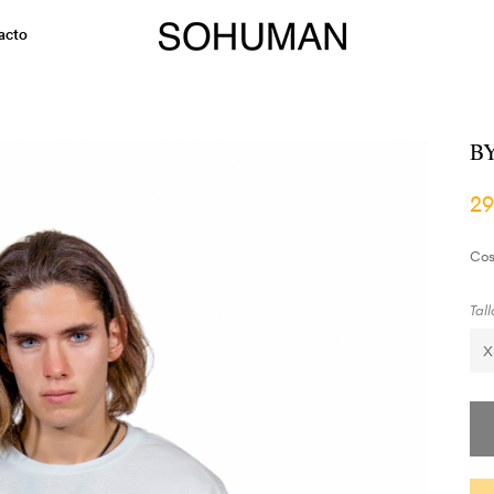
acto
B
29
Cos
Tall
X