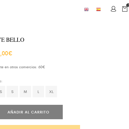
YE BELLO
,00
€
te en otros comercios: 60€
a:
S
S
M
L
XL
AÑADIR AL CARRITO