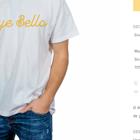
DET
Env
Mod
Sin 
70%
El 
de 
DE
Uni