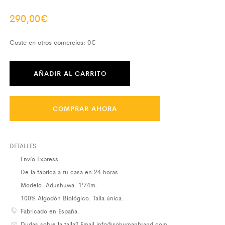
290,00
€
Coste en otros comercios: 0€
AÑADIR AL CARRITO
COMPRAR AHORA
DETALLES
Envío Express.
De la fábrica a tu casa en 24 horas.
Modelo: Adushuwa. 1’74m.
100% Algodón Biológico. Talla única.
Fabricado en España.
Dudas sobre la talla?
Email info@sohumanbrand.com